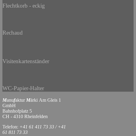
Flechtkorb - eckig
Rechaud
Visitenkartenständer
WC-Papier-Halter
M
anu
f
aktur
M
ärki Am Gleis 1
GmbH
Bahnhofplatz 5
CH - 4310 Rheinfelden
Telefon:
+41 61 411 73 33 / +41
61 811 73 33