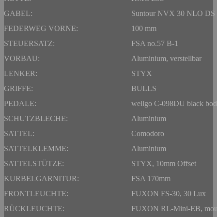
GABEL:
Suntour NVX 30 NLO D
FEDERWEG VORNE:
100 mm
STEUERSATZ:
FSA no.57 B-1
VORBAU:
Aluminium, verstellbar
LENKER:
STYX
GRIFFE:
BULLS
PEDALE:
wellgo C-098DU black bo
SCHUTZBLECHE:
Aluminium
SATTEL:
Comodoro
SATTELKLEMME:
Aluminium
SATTELSTÜTZE:
STYX, 10mm Offset
KURBELGARNITUR:
FSA 170mm
FRONTLEUCHTE:
FUXON FS-30, 30 Lux
RÜCKLEUCHTE:
FUXON RL-Mini-EB, mount