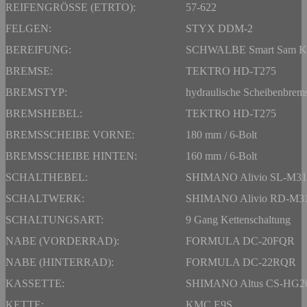
REIFENGRÖSSE (ETRTO):
57-622
FELGEN:
STYX DDM-2
BEREIFUNG:
SCHWALBE Smart Sam K
BREMSE:
TEKTRO HD-T275
BREMSTYP:
hydraulische Scheibenbrem
BREMSHEBEL:
TEKTRO HD-T275
BREMSSCHEIBE VORNE:
180 mm / 6-Bolt
BREMSSCHEIBE HINTEN:
160 mm / 6-Bolt
SCHALTHEBEL:
SHIMANO Alivio SL-M31
SCHALTWERK:
SHIMANO Alivio RD-M3
SCHALTUNGSART:
9 Gang Kettenschaltung
NABE (VORDERRAD):
FORMULA DC-20FQR
NABE (HINTERRAD):
FORMULA DC-22RQR
KASSETTE:
SHIMANO Altus CS-HG20
KETTE:
KMC E9S