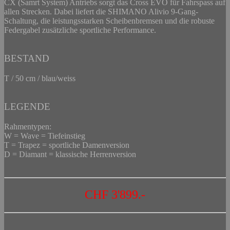
CX (Samrt System) Antriebs sorgt das Cross EVO für Fahrspass auf
allen Strecken. Dabei liefert die SHIMANO Alivio 9-Gang-
Schaltung, die leistungsstarken Scheibenbremsen und die robuste
Federgabel zusätzliche sportliche Performance.
BESTAND
T / 50 cm / blau/weiss
LEGENDE
Rahmentypen:
W = Wave = Tiefeinstieg
T = Trapez = sportliche Damenversion
D = Diamant = klassische Herrenversion
CHF 3'899.-