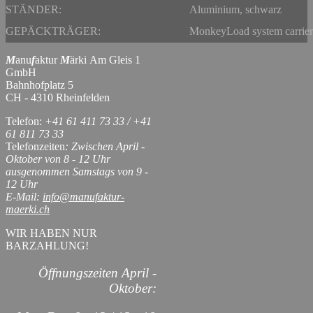
STÄNDER:
Aluminium, schwarz
GEPÄCKTRÄGER:
MonkeyLoad system carrier
M
anu
f
aktur
M
ärki Am Gleis 1
GmbH
Bahnhofplatz 5
CH - 4310 Rheinfelden
Telefon:
+41 61 411 73 33 / +41
61 811 73 33
Telefonzeiten
: Zwischen April -
Oktober von 8 - 12 Uhr
ausgenommen Samstags von 9 -
12 Uhr
E-Mail:
info@manufaktur-
maerki.ch
WIR HABEN NUR
BARZAHLUNG!
Öffnungszeiten April -
Oktober: