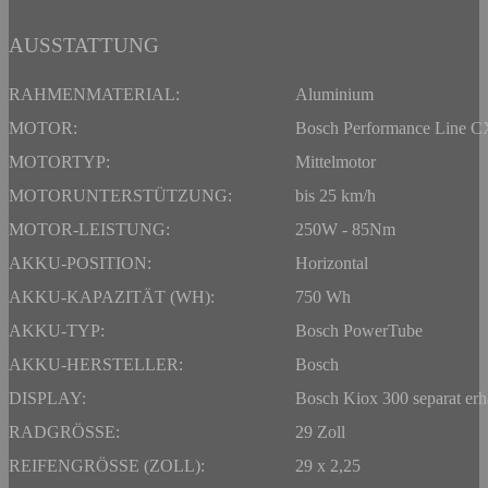
AUSSTATTUNG
RAHMENMATERIAL:
Aluminium
MOTOR:
Bosch Performance Line C
MOTORTYP:
Mittelmotor
MOTORUNTERSTÜTZUNG:
bis 25 km/h
MOTOR-LEISTUNG:
250W - 85Nm
AKKU-POSITION:
Horizontal
AKKU-KAPAZITÄT (WH):
750 Wh
AKKU-TYP:
Bosch PowerTube
AKKU-HERSTELLER:
Bosch
DISPLAY:
Bosch Kiox 300 separat erhä
RADGRÖSSE:
29 Zoll
REIFENGRÖSSE (ZOLL):
29 x 2,25