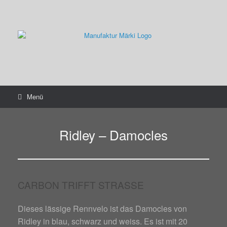
Zum
Inhalt
springen
Menü
Ridley – Damocles
CARBON TRIFFT STRASSE
Dieses lässige Rennvelo ist das Damocles von
Ridley in blau, schwarz und weiss. Es ist mit 20