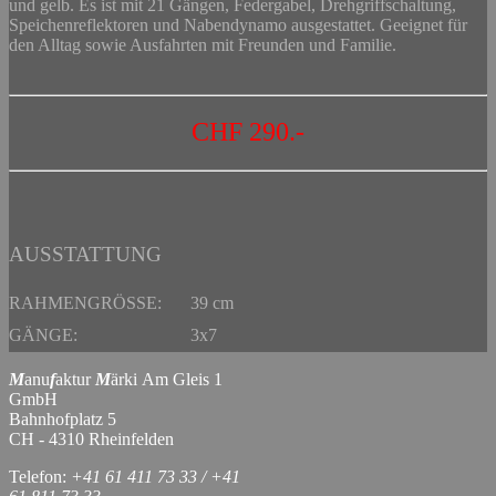
und gelb. Es ist mit 21 Gängen, Federgabel, Drehgriffschaltung,
Speichenreflektoren und Nabendynamo ausgestattet. Geeignet für
den Alltag sowie Ausfahrten mit Freunden und Familie.
CHF 290.-
AUSSTATTUNG
RAHMENGRÖSSE:
39 cm
GÄNGE:
3x7
M
anu
f
aktur
M
ärki Am Gleis 1
GmbH
Bahnhofplatz 5
CH - 4310 Rheinfelden
Telefon:
+41 61 411 73 33 / +41