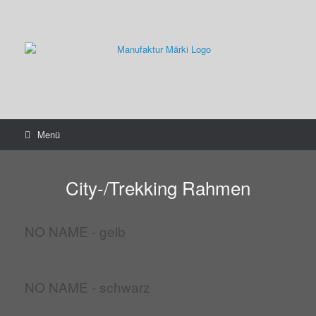
Zum
Inhalt
springen
Menü
City-/Trekking Rahmen
NO NAME - gelb
NO NAME - schwarz