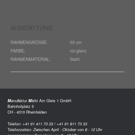
AUSSTATTUNG
RAHMENGRÖSSE:
55 cm
FARBE:
rot glanz
RAHMENMATERIAL:
Stahl
M
anu
f
aktur
M
ärki Am Gleis 1 GmbH
Bahnhofplatz 5
CH - 4310 Rheinfelden
Telefon:
+41 61 411 73 33 / +41 61 811 73 33
Telefonzeiten
: Zwischen April - Oktober von 8 - 12 Uhr