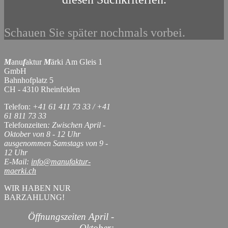
Schauen Sie später nochmals vorbei.
M
anu
f
aktur
M
ärki Am Gleis 1
GmbH
Bahnhofplatz 5
CH - 4310 Rheinfelden
Telefon:
+41 61 411 73 33 / +41
61 811 73 33
Telefonzeiten
: Zwischen April -
Oktober von 8 - 12 Uhr
ausgenommen Samstags von 9 -
12 Uhr
E-Mail:
info@manufaktur-
maerki.ch
WIR HABEN NUR
BARZAHLUNG!
Öffnungszeiten April -
Oktober: