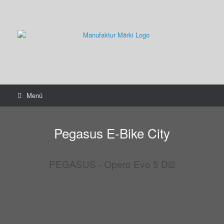
Zum
Inhalt
springen
Menü
Pegasus E-Bike City
PEGASUS - Opero Evo 5 Di2