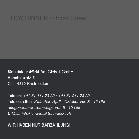
ROY HINNEN - Urban Street
M
anu
f
aktur
M
ärki Am Gleis 1 GmbH
Bahnhofplatz 5
CH - 4310 Rheinfelden
Telefon:
+41 61 411 73 33 / +41 61 811 73 33
Telefonzeiten
: Zwischen April - Oktober von 8 - 12 Uhr
ausgenommen Samstags von 9 - 12 Uhr
E-Mail:
info@manufaktur-maerki.ch
WIR HABEN NUR BARZAHLUNG!