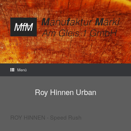
Zum
Inhalt
springen
Menü
Roy Hinnen Urban
ROY HINNEN - Speed Rush