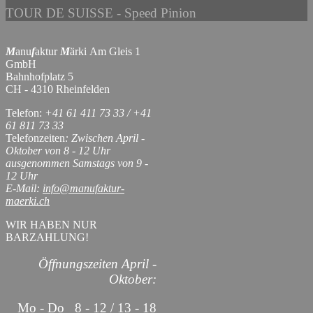
TOUR DE SUISSE - Speed Pinion
M
anu
f
aktur
M
ärki Am Gleis 1
GmbH
Bahnhofplatz 5
CH - 4310 Rheinfelden
Telefon:
+41 61 411 73 33 / +41
61 811 73 33
Telefonzeiten
: Zwischen April -
Oktober von 8 - 12 Uhr
ausgenommen Samstags von 9 -
12 Uhr
E-Mail:
info@manufaktur-
maerki.ch
WIR HABEN NUR
BARZAHLUNG!
Öffnungszeiten April -
Oktober:
Mo - Do 8 - 12 / 13 - 18