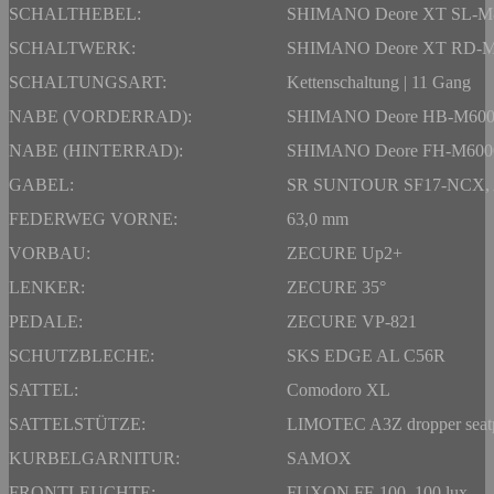
SCHALTHEBEL:
SHIMANO Deore XT SL-M
SCHALTWERK:
SHIMANO Deore XT RD-M
SCHALTUNGSART:
Kettenschaltung | 11 Gang
NABE (VORDERRAD):
SHIMANO Deore HB-M60
NABE (HINTERRAD):
SHIMANO Deore FH-M600
GABEL:
SR SUNTOUR SF17-NCX, 
FEDERWEG VORNE:
63,0 mm
VORBAU:
ZECURE Up2+
LENKER:
ZECURE 35°
PEDALE:
ZECURE VP-821
SCHUTZBLECHE:
SKS EDGE AL C56R
SATTEL:
Comodoro XL
SATTELSTÜTZE:
LIMOTEC A3Z dropper seat
KURBELGARNITUR:
SAMOX
FRONTLEUCHTE:
FUXON FF-100, 100 lux