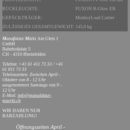
RÜCKLEUCHTE:
FUXON R-Glow EB
GEPÄCKTRÄGER:
MonkeyLoad Carrier
ZULÄSSIGES GESAMTGEWICHT:
145,0 kg
M
anu
f
aktur
M
ärki Am Gleis 1
GmbH
Bahnhofplatz 5
CH - 4310 Rheinfelden
Telefon:
+41 61 411 73 33 / +41
61 811 73 33
Telefonzeiten
: Zwischen April -
Oktober von 8 - 12 Uhr
ausgenommen Samstags von 9 -
12 Uhr
E-Mail:
info@manufaktur-
maerki.ch
WIR HABEN NUR
BARZAHLUNG!
Öffnungszeiten April -