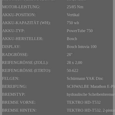
MOTOR-LEISTUNG:
25/85 Nm
AKKU-POSITION:
Vertikal
AKKU-KAPAZITÄT (WH):
750 wh
AKKU-TYP:
PowerTube 750
AKKU-HERSTELLER:
Bosch
DISPLAY:
Bosch Intuvia 100
RADGRÖSSE:
28"
REIFENGRÖSSE (ZOLL):
28 x 2,00
REIFENGRÖSSE (ETRTO):
50-622
FELGEN:
Schürmann YAK Disc
BEREIFUNG:
SCHWALBE Marathon E-Pl
BREMSTYP:
hydraulische Scheibenbremse
BREMSE VORNE:
TEKTRO HD-T532
BREMSE HINTEN:
TEKTRO HD-T532, 2-pisto