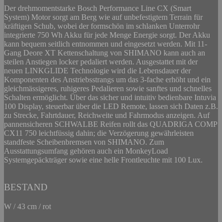
Der drehmomentstarke Bosch Performance Line CX (Smart
System) Motor sorgt am Berg wie auf unbefestigtem Terrain für
kräftigen Schub, wobei der formschön im schlanken Unterrohr
integrierte 750 Wh Akku für jede Menge Energie sorgt. Der Akku
kann bequem seitlich entnommen und eingesetzt werden. Mit 11-
Gang Deore XT Kettenschaltung von SHIMANO kann auch an
steilen Anstiegen locker pedaliert werden. Ausgestattet mit der
neuen LINKGLIDE Technologie wird die Lebensdauer der
Komponenten des Anstriebsstrangs um das 3-fache erhöht und ein
gleichmässigeres, ruhigeres Pedalieren sowie sanftes und schnelles
Schalten ermöglicht. Über das sicher und intuitiv bedienbare Intuvia
100 Display, steuerbar über die LED Remote, lassen sich Daten z.B.
zu Strecke, Fahrtdauer, Reichweite und Fahrmodus anzeigen. Auf
pannensicheren SCHWALBE Reifen rollt das QUADRIGA COMP
CX11 750 leichtfüssig dahin; die Verzögerung gewährleisten
standfeste Scheibenbremsen von SHIMANO. Zum
Ausstattungsumfang gehören auch ein MonkeyLoad
Systemgepäckträger sowie eine helle Frontleuchte mit 100 Lux.
BESTAND
W / 43 cm / rot