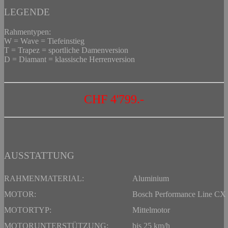
LEGENDE
Rahmentypen:
W = Wave = Tiefeinstieg
T = Trapez = sportliche Damenversion
D = Diamant = klassische Herrenversion
CHF 4'799.-
AUSSTATTUNG
RAHMENMATERIAL:
Aluminium
MOTOR:
Bosch Performance Line CX 
MOTORTYP:
Mittelmotor
MOTORUNTERSTÜTZUNG:
bis 25 km/h