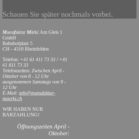
Schauen Sie später nochmals vorbei.
M
anu
f
aktur
M
ärki Am Gleis 1
GmbH
Bahnhofplatz 5
CH - 4310 Rheinfelden
Telefon:
+41 61 411 73 33 / +41
61 811 73 33
Telefonzeiten
: Zwischen April -
Oktober von 8 - 12 Uhr
ausgenommen Samstags von 9 -
12 Uhr
E-Mail:
info@manufaktur-
maerki.ch
WIR HABEN NUR
BARZAHLUNG!
Öffnungszeiten April -
Oktober: