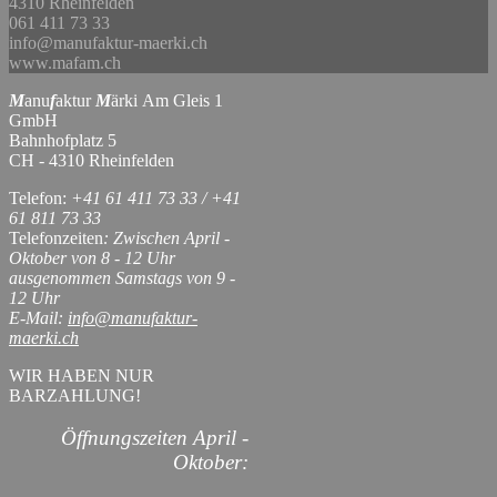
4310 Rheinfelden
061 411 73 33
info@manufaktur-maerki.ch
www.mafam.ch
M
anu
f
aktur
M
ärki Am Gleis 1
GmbH
Bahnhofplatz 5
CH - 4310 Rheinfelden
Telefon:
+41 61 411 73 33 / +41
61 811 73 33
Telefonzeiten
: Zwischen April -
Oktober von 8 - 12 Uhr
ausgenommen Samstags von 9 -
12 Uhr
E-Mail:
info@manufaktur-
maerki.ch
WIR HABEN NUR
BARZAHLUNG!
Öffnungszeiten April -
Oktober: