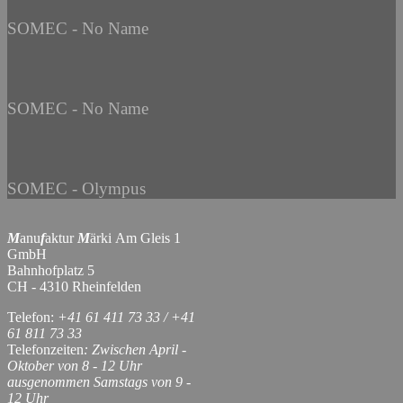
SOMEC - No Name
SOMEC - No Name
SOMEC - Olympus
M
anu
f
aktur
M
ärki Am Gleis 1
GmbH
Bahnhofplatz 5
CH - 4310 Rheinfelden
Telefon:
+41 61 411 73 33 / +41
61 811 73 33
Telefonzeiten
: Zwischen April -
Oktober von 8 - 12 Uhr
ausgenommen Samstags von 9 -
12 Uhr