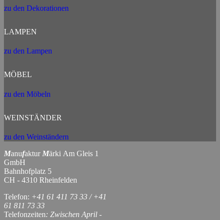
zu den Dekorationen
LAMPEN
zu den Lampen
MÖBEL
zu den Möbeln
WEINSTÄNDER
zu den Weinständern
M
anu
f
aktur
M
ärki Am Gleis 1
GmbH
Bahnhofplatz 5
CH - 4310 Rheinfelden
Telefon:
+41 61 411 73 33 / +41
61 811 73 33
Telefonzeiten
: Zwischen April -