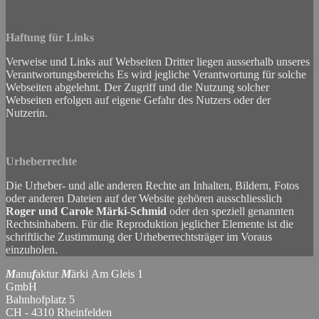
Haftung für Links
Verweise und Links auf Webseiten Dritter liegen ausserhalb unseres
Verantwortungsbereichs Es wird jegliche Verantwortung für solche
Webseiten abgelehnt. Der Zugriff und die Nutzung solcher
Webseiten erfolgen auf eigene Gefahr des Nutzers oder der
Nutzerin.
Urheberrechte
Die Urheber- und alle anderen Rechte an Inhalten, Bildern, Fotos
oder anderen Dateien auf der Website gehören ausschliesslich
Roger und Carole Märki-Schmid
oder den speziell genannten
Rechtsinhabern. Für die Reproduktion jeglicher Elemente ist die
schriftliche Zustimmung der Urheberrechtsträger im Voraus
einzuholen.
M
anu
f
aktur
M
ärki Am Gleis 1
GmbH
Bahnhofplatz 5
CH - 4310 Rheinfelden