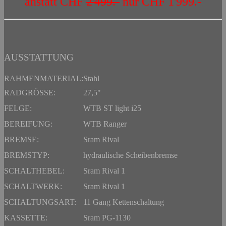
anstatt CHF
2'499.-
nur CHF 1'999.-
AUSSTATTUNG
RAHMENMATERIAL:
Stahl
RADGRÖSSE:
27,5"
FELGE:
WTB ST light i25
BEREIFUNG:
WTB Ranger
BREMSE:
Sram Rival
BREMSTYP:
hydraulische Scheibenbremse
SCHALTHEBEL:
Sram Rival 1
SCHALTWERK:
Sram Rival 1
SCHALTUNGSART:
11 Gang Kettenschaltung
KASSETTE:
Sram PG-1130