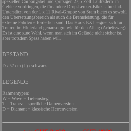
speziellen Carbongabel und spritzigen 27,5-Zoll-Laufrädern in
Gebiete vordringen, die für andere Drop-Lenker-Bikes tabu sind.
Unterstützt von der 1 x 11 Rival-Gruppe von Sram bietet es sowohl
den Übersetzungsbereich als auch die Bremsleistung, die für
extreme Fahrten erforderlich sind. Das Hook EXT eignet sich für
Touren im Hinterland genauso gut wie für den Alltag (Arbeitsweg).
Es ist eine gute Wahl, wenn man sich im Gelände nicht sicher ist,
aber trotzdem Spass haben will.
BESTAND
D / 57 cm (L) / schwarz
LEGENDE
Rahmentypen:
W = Wave = Tiefeinstieg
T = Trapez = sportliche Damenversion
D = Diamant = klassische Herrenversion