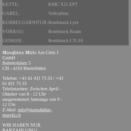
KETTE:
KMC X11 EPT
GABEL:
Vollcarbon
KURBELGARNITUR:
Bombtrack Lyer
VORBAU:
Bombtrack Roam
LENKER:
Bombtrack CX-10
M
anu
f
aktur
M
ärki Am Gleis 1
GmbH
Bahnhofplatz 5
CH - 4310 Rheinfelden
Telefon:
+41 61 411 73 33 / +41
61 811 73 33
Telefonzeiten
: Zwischen April -
Oktober von 8 - 12 Uhr
ausgenommen Samstags von 9 -
12 Uhr
E-Mail:
info@manufaktur-
maerki.ch
WIR HABEN NUR
BARZAHLUNG!