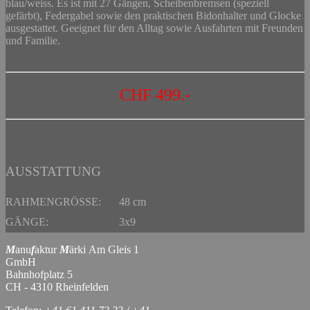
blau/weiss. Es ist mit 27 Gängen, Scheibenbremsen (speziell
gefärbt), Federgabel sowie den praktischen Bidonhalter und Glocke
ausgestattet. Geeignet für den Alltag sowie Ausfahrten mit Freunden
und Familie.
CHF 499.-
AUSSTATTUNG
RAHMENGRÖSSE:
48 cm
GÄNGE:
3x9
M
anu
f
aktur
M
ärki Am Gleis 1
GmbH
Bahnhofplatz 5
CH - 4310 Rheinfelden