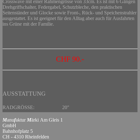
Crosswave mit einer Rahmengrösse von 33cm. Es ist mit 6 Gängen
Drehgriffschalter, Federgabel, Schutzbleche, den praktischen
Seitenständer und Glocke sowie Front-, Rück- und Speichenstrahler
ausgestattet. Es ist geeignet für den Alltag aber auch für Ausfahrten
ins Grüne mit der Familie.
CHF 90
.-
AUSSTATTUNG
RADGRÖSSE:
20"
M
anu
f
aktur
M
ärki Am Gleis 1
GmbH
Bahnhofplatz 5
CH - 4310 Rheinfelden