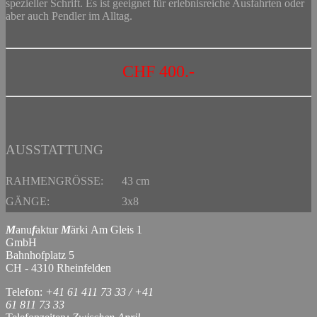
spezieller Schrift. Es ist geeignet für erlebnisreiche Ausfahrten oder
aber auch Pendler im Alltag.
CHF 400
.-
AUSSTATTUNG
RAHMENGRÖSSE:
43 cm
GÄNGE:
3x8
M
anu
f
aktur
M
ärki Am Gleis 1
GmbH
Bahnhofplatz 5
CH - 4310 Rheinfelden
Telefon:
+41 61 411 73 33 / +41
61 811 73 33