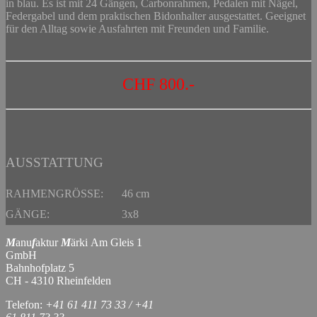
in blau. Es ist mit 24 Gängen, Carbonrahmen, Pedalen mit Nägel,
Federgabel und dem praktischen Bidonhalter ausgestattet. Geeignet
für den Alltag sowie Ausfahrten mit Freunden und Familie.
CHF 800.-
AUSSTATTUNG
RAHMENGRÖSSE:
46 cm
GÄNGE:
3x8
M
anu
f
aktur
M
ärki Am Gleis 1
GmbH
Bahnhofplatz 5
CH - 4310 Rheinfelden
Telefon:
+41 61 411 73 33 / +41