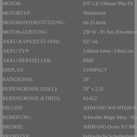
MOTOR:
FIT GX Ultimate Plus Fit
MOTORTYP:
Mittelmotor
MOTORUNTERSTÜTZUNG:
bis 25 km/h
MOTOR-LEISTUNG:
250 W - 85 Nm (Erweiteru
AKKU-KAPAZITÄT (WH):
925 wh
AKKU-TYP:
Lithium Ionen / UltraCore
AKKU-HERSTELLER:
BMZ
DISPLAY:
COMPACT
RADGRÖSSE:
29"
REIFENGRÖSSE (ZOLL):
29" x 2,35
REIFENGRÖSSE (ETRTO):
62-622
FELGEN:
SHIMANO WH-HT620-B
BEREIFUNG:
Schwalbe Magic Mary / H
BREMSE:
SHIMANO Deore XT BR
BREMSTYP:
hydraulische Scheibenbrem