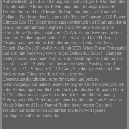
Antriebsleistung und Ausstattung ein hochwertiges E-Mountainbike.
Das ultimative Allrounder-E-Mountainbike für anspruchsvolle
Tourenfahrer und den Einsatz für lange und intensive Touren im
Gelände. Der besonders leichte und effiziente Panasonic GX Power
Ultimate Eco FIT Motor bietet ausserordentlich viel Kraft und der in
den Aluminiumrahmen integrierte BMZ UltraCore Akku eine
extrem hohe Akkukapazität von 925 Wh. Zukunftsweisend ist die
montierte Bedienungseinheit des FIT-Systems. Das FIT-Touch-
Display passt perfekt ins Bild der modernen Lenker-Vorbau-
Einheit. Das RockShox-Fahrwerk mit ZEB Select Boost Federgabel
und 150 mm Federweg sowie Super Deluxe RT Select+ Dämpfer
bietet jederzeit maximale Kontrolle und bestmögliche Traktion auf
anspruchsvollen Strecken mit besonders steilen Anstiegen und
Abfahrten. Die Shimano XT 12-Gang Schaltung mit einem breiten
Spektrum an Gängen verfügt über eine grosse
Übersetzungsbandbreite, sorgt für stabile und präzise
Schaltvorgänge auf nahezu jedem Untergrund und überzeugt durch
hohe Bedienungsfreundlichkeit. Die hydraulischen Shimano Deore
XT Scheibenbremsen packen ordentlich zu und liefern massig
Bremspower. Die Bereifung mit einer Kombination aus Schwalbe
Magic Mary und Hans Dampf Reifen bietet besten Grip und
Traktion auf technischen Abfahrten sowie hervorragende
Laufeigenschaften im Gelände.