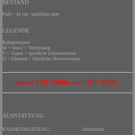
BESTAND
Fully / 41 cm / nachtblau matt
LEGENDE
Rahmentypen:
W = Wave = Tiefeinstieg
T = Trapez = sportliche Damenversion
D = Diamant = klassische Herrenversion
anstatt CHF
7'399.-
nur CHF 4'699.-
AUSSTATTUNG
RAHMENMATERIAL:
Aluminium