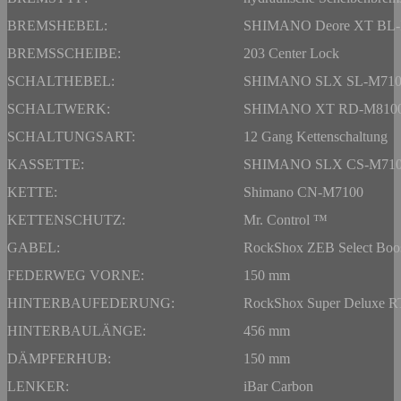
BREMSHEBEL:
SHIMANO Deore XT BL-M
BREMSSCHEIBE:
203 Center Lock
SCHALTHEBEL:
SHIMANO SLX SL-M710
SCHALTWERK:
SHIMANO XT RD-M810
SCHALTUNGSART:
12 Gang Kettenschaltung
KASSETTE:
SHIMANO SLX CS-M7100
KETTE:
Shimano CN-M7100
KETTENSCHUTZ:
Mr. Control ™
GABEL:
RockShox ZEB Select Boost
FEDERWEG VORNE:
150 mm
HINTERBAUFEDERUNG:
RockShox Super Deluxe RT
HINTERBAULÄNGE:
456 mm
DÄMPFERHUB:
150 mm
LENKER:
iBar Carbon