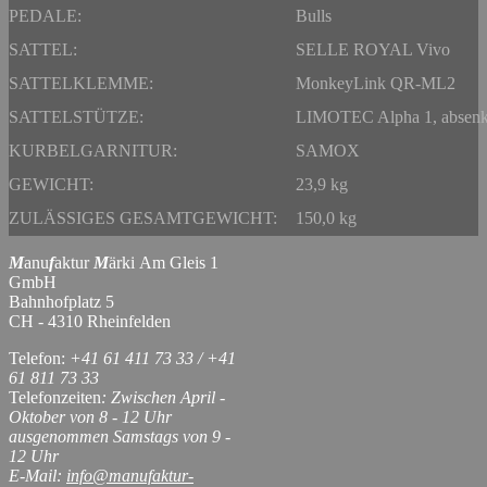
PEDALE:
Bulls
SATTEL:
SELLE ROYAL Vivo
SATTELKLEMME:
MonkeyLink QR-ML2
SATTELSTÜTZE:
LIMOTEC Alpha 1, absenk
KURBELGARNITUR:
SAMOX
GEWICHT:
23,9 kg
ZULÄSSIGES GESAMTGEWICHT:
150,0 kg
M
anu
f
aktur
M
ärki Am Gleis 1
GmbH
Bahnhofplatz 5
CH - 4310 Rheinfelden
Telefon:
+41 61 411 73 33 / +41
61 811 73 33
Telefonzeiten
: Zwischen April -
Oktober von 8 - 12 Uhr
ausgenommen Samstags von 9 -
12 Uhr
E-Mail:
info@manufaktur-