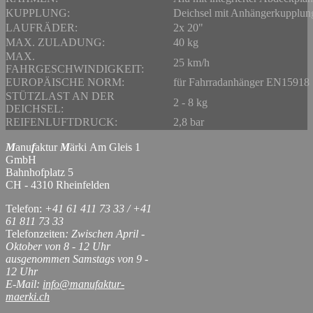
KUPPLUNG:
Deichsel mit Anhängerkupplun
LAUFRÄDER:
2x 20"
MAX. ZULADUNG:
40 kg
MAX.
25 km/h
FAHRGESCHWINDIGKEIT:
EUROPÄISCHE NORM:
für Fahrradanhänger EN15918
STÜTZLAST AN DER
2 - 8 kg
DEICHSEL:
REIFENLUFTDRUCK:
2,8 bar
M
anu
f
aktur
M
ärki Am Gleis 1
GmbH
Bahnhofplatz 5
CH - 4310 Rheinfelden
Telefon:
+41 61 411 73 33 / +41
61 811 73 33
Telefonzeiten
: Zwischen April -
Oktober von 8 - 12 Uhr
ausgenommen Samstags von 9 -
12 Uhr
E-Mail:
info@manufaktur-
maerki.ch