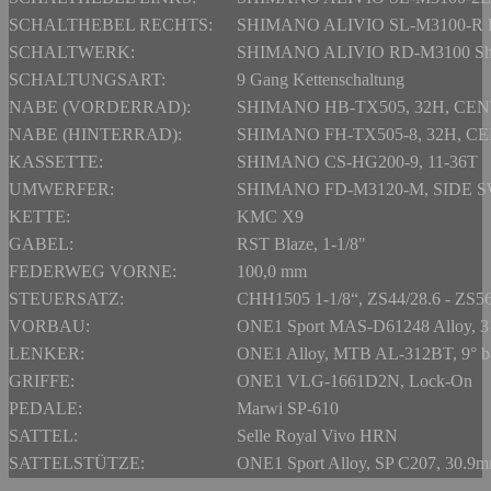
SCHALTHEBEL RECHTS:
SHIMANO ALIVIO SL-M3100-R Rap
SCHALTWERK:
SHIMANO ALIVIO RD-M3100 S
SCHALTUNGSART:
9 Gang Kettenschaltung
NABE (VORDERRAD):
SHIMANO HB-TX505, 32H, CEN
NABE (HINTERRAD):
SHIMANO FH-TX505-8, 32H, C
KASSETTE:
SHIMANO CS-HG200-9, 11-36T
UMWERFER:
SHIMANO FD-M3120-M, SIDE 
KETTE:
KMC X9
GABEL:
RST Blaze, 1-1/8"
FEDERWEG VORNE:
100,0 mm
STEUERSATZ:
CHH1505 1-1/8“, ZS44/28.6 - ZS5
VORBAU:
ONE1 Sport MAS-D61248 Alloy, 3
LENKER:
ONE1 Alloy, MTB AL-312BT, 9° b
GRIFFE:
ONE1 VLG-1661D2N, Lock-On
PEDALE:
Marwi SP-610
SATTEL:
Selle Royal Vivo HRN
SATTELSTÜTZE:
ONE1 Sport Alloy, SP C207, 30.9