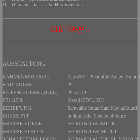
D = Diamant = klassische Herrenversion
CHF 799.-
AUSSTATTUNG
RAHMENMATERIAL:
Alu 6061 T6 Double Butted, Smooth 
RADGRÖSSE:
29"
REIFENGRÖSSE (ZOLL):
29"x2.10
FELGEN:
Stars J25DH, 32H
BEREIFUNG:
Schwalbe Smart Sam KevlarGuard
BREMSTYP:
hydraulische Scheibenbremse
BREMSE VORNE:
SHIMANO BL-MT200
BREMSE HINTEN:
SHIMANO BR-MT200
SCHALTHEBEL LINKS:
SHIMANO ALIVIO SL-M3100-2L Rap