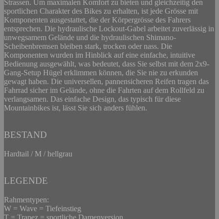
Strassen. Um maximalen Komfort zu bieten und gleichzeitig den
sportlichen Charakter des Bikes zu erhalten, ist jede Grösse mit
Komponenten ausgestattet, die der Körpergrösse des Fahrers
entsprechen. Die hydraulische Lockout-Gabel arbeitet zuverlässig in
unwegsamem Gelände und die hydraulischen Shimano-
Scheibenbremsen bleiben stark, trocken oder nass. Die
Komponenten wurden im Hinblick auf eine einfache, intuitive
Bedienung ausgewählt, was bedeutet, dass Sie selbst mit dem 2x9-
Gang-Setup Hügel erklimmen können, die Sie nie zu erkunden
gewagt haben. Die universellen, pannensicheren Reifen tragen das
Fahrrad sicher im Gelände, ohne die Fahrten auf dem Rollfeld zu
verlangsamen. Das einfache Design, das typisch für diese
Mountainbikes ist, lässt Sie sich anders fühlen.
BESTAND
Hardtail / M / hellgrau
LEGENDE
Rahmentypen:
W = Wave = Tiefeinstieg
T = Trapez = sportliche Damenversion