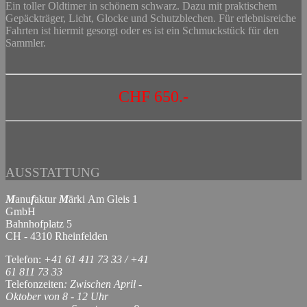
Ein toller Oldtimer in schönem schwarz. Dazu mit praktischem
Gepäckträger, Licht, Glocke und Schutzblechen. Für erlebnisreiche
Fahrten ist hiermit gesorgt oder es ist ein Schmuckstück für den
Sammler.
CHF 650
.-
AUSSTATTUNG
M
anu
f
aktur
M
ärki Am Gleis 1
GmbH
Bahnhofplatz 5
CH - 4310 Rheinfelden
Telefon:
+41 61 411 73 33 / +41
61 811 73 33
Telefonzeiten
: Zwischen April -
Oktober von 8 - 12 Uhr