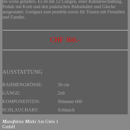
bis weiss gehalten. Es ist mit 12 Gängen, einer Rahmenschaltung,
Pedale mit Korb und den praktischen Bidonhalter und Glocke
ausgestattet. Geeignet zum pendeln sowie für Touren mit Freunden
und Familie.
CHF 360
.-
AUSSTATTUNG
RAHMENGRÖSSE:
56 cm
GÄNGE:
2x6
KOMPONENTEN:
Shimano 600
SCHLAUCHART:
Schlauch
M
anu
f
aktur
M
ärki Am Gleis 1
GmbH